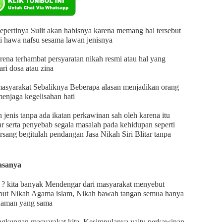
epertinya Sulit akan habisnya karena memang hal tersebut
i hawa nafsu sesama lawan jenisnya
rena terhambat persyaratan nikah resmi atau hal yang
ri dosa atau zina
 masyarakat Sebaliknya Beberapa alasan menjadikan orang
menjaga kegelisahan hati
jenis tanpa ada ikatan perkawinan sah oleh karena itu
r serta penyebab segala masalah pada kehidupan seperti
gersang begitulah pendangan Jasa Nikah Siri Blitar tanpa
lasanya
? kita banyak Mendengar dari masyarakat menyebut
yebut Nikah Agama islam, Nikah bawah tangan semua hanya
ahaman yang sama
ingkungan masyarakat kita, Kesimpulanya yaitu perkawinan