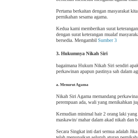
Pertama berkaitan dengan masyarakat k
pernikahan sesama agama.
Kedua kami memberikan surat keterangan 
dengan surat keterangan mualaf masyaraka
bersedia. Mengambil
Sumber 3
3. Hukumnya Nikah Siri
bagaimana Hukum Nikah Siri sendiri apak
perkawinan apapun pastinya sah dalam agam
a. Menurut Agama
Nikah Siri Agama memandang perkawinan it
perempuan ada, wali yang menikahkan ju
Kemudian minimal hair 2 orang laki yan
maskawin/ mahar dalam akad nikah dan be
Secara Singkat inti dari semua adalah Jika
telah menunaikan seluruh aturan pernika