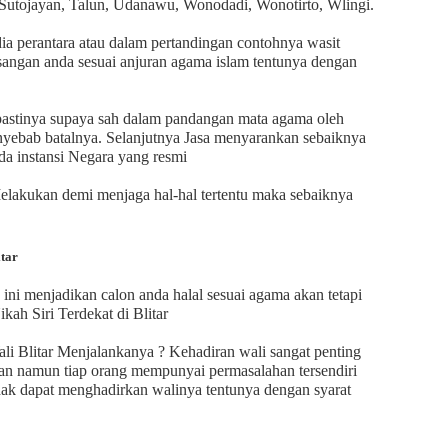
, Sutojayan, Talun, Udanawu, Wonodadi, Wonotirto, Wlingi.
a perantara atau dalam pertandingan contohnya wasit
sangan anda sesuai anjuran agama islam tentunya dengan
u pastinya supaya sah dalam pandangan mata agama oleh
yebab batalnya. Selanjutnya Jasa menyarankan sebaiknya
da instansi Negara yang resmi
elakukan demi menjaga hal-hal tertentu maka sebaiknya
itar
ini menjadikan calon anda halal sesuai agama akan tetapi
kah Siri Terdekat di Blitar
li Blitar Menjalankanya ? Kehadiran wali sangat penting
an namun tiap orang mempunyai permasalahan tersendiri
dak dapat menghadirkan walinya tentunya dengan syarat