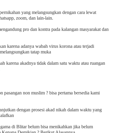
h pernikahan yang melangsungkan dengan cara lewat
whatsapp, zoom, dan lain-lain.
mengandung pro dan kontra pada kalangan masyarakat dan
n karena adanya wabah virus korona atau terjadi
a melangsungkan tatap muka
 sah karena akadnya tidak dalam satu waktu atau ruangan
2
on pasangan non muslim ? bisa pertama bersedia kami
lanjutkan dengan prosesi akad nikah dalam waktu yang
ualafkan
gama di Blitar belum bisa menikahkan jika belum
 Kenapa Demikian ? Berikut Alasannya