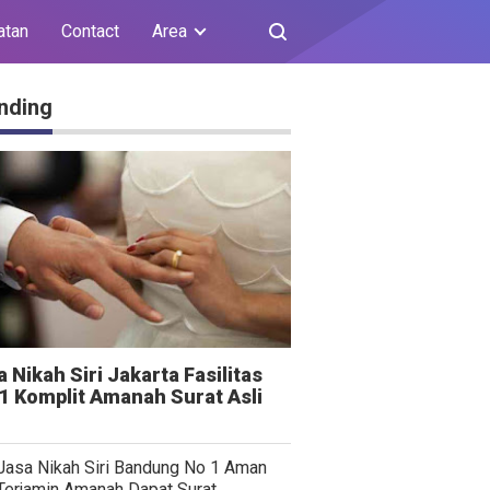
atan
Contact
Area
nding
 Nikah Siri Jakarta Fasilitas
 1 Komplit Amanah Surat Asli
Jasa Nikah Siri Bandung No 1 Aman
Terjamin Amanah Dapat Surat