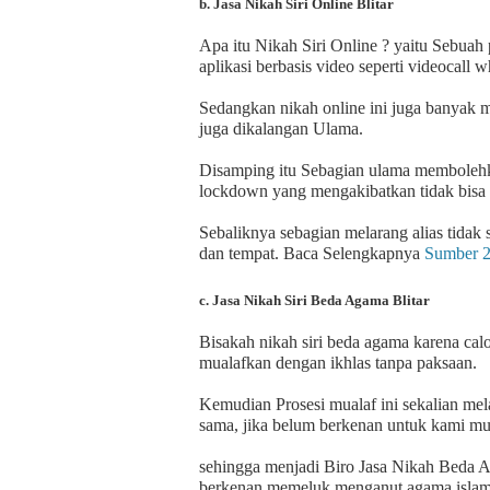
b. Jasa Nikah Siri Online Blitar
Apa itu Nikah Siri Online ? yaitu Sebua
aplikasi berbasis video seperti videocall 
Sedangkan nikah online ini juga banyak 
juga dikalangan Ulama.
Disamping itu Sebagian ulama membolehka
lockdown yang mengakibatkan tidak bis
Sebaliknya sebagian melarang alias tidak
dan tempat. Baca Selengkapnya
Sumber 
c. Jasa Nikah Siri Beda Agama Blitar
Bisakah nikah siri beda agama karena cal
mualafkan dengan ikhlas tanpa paksaan.
Kemudian Prosesi mualaf ini sekalian me
sama, jika belum berkenan untuk kami m
sehingga menjadi Biro Jasa Nikah Beda A
berkenan memeluk menganut agama islam