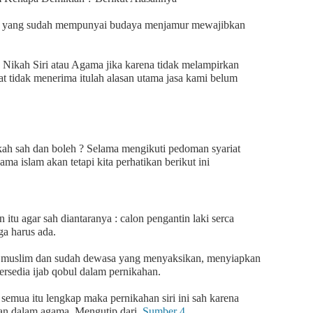
ita yang sudah mempunyai budaya menjamur mewajibkan
Nikah Siri atau Agama jika karena tidak melampirkan
t tidak menerima itulah alasan utama jasa kami belum
ah sah dan boleh ? Selama mengikuti pedoman syariat
a islam akan tetapi kita perhatikan berikut ini
u agar sah diantaranya : calon pengantin laki serca
ga harus ada.
g muslim dan sudah dewasa yang menyaksikan, menyiapkan
rsedia ijab qobul dalam pernikahan.
 semua itu lengkap maka pernikahan siri ini sah karena
han dalam agama. Mengutip dari
Sumber 4